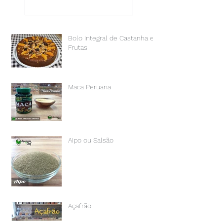
Bolo Integral de Castanha e
Frutas
Maca Peruana
Aipo ou Salsão
Açafrão