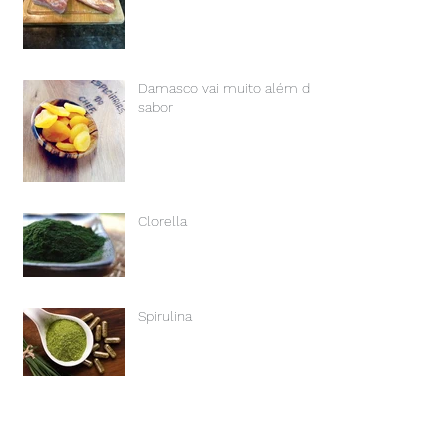
Damasco vai muito além do
sabor
Clorella
Spirulina