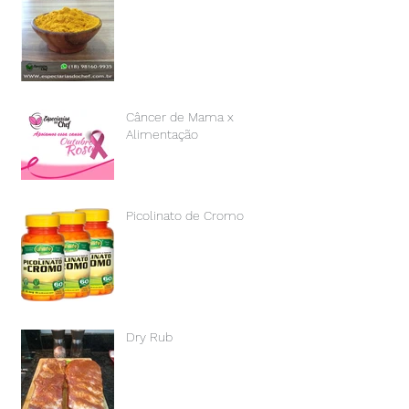
Câncer de Mama x
Alimentação
Picolinato de Cromo
Dry Rub