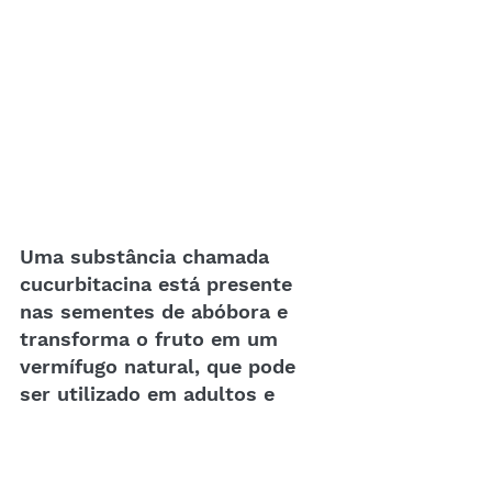
Uma substância chamada 
cucurbitacina está presente 
nas sementes de abóbora e 
transforma o fruto em um 
vermífugo natural, que pode 
ser utilizado em adultos e 
acrianças.
As sementes também possuem alto 
teor de fibras, fundamentais para o 