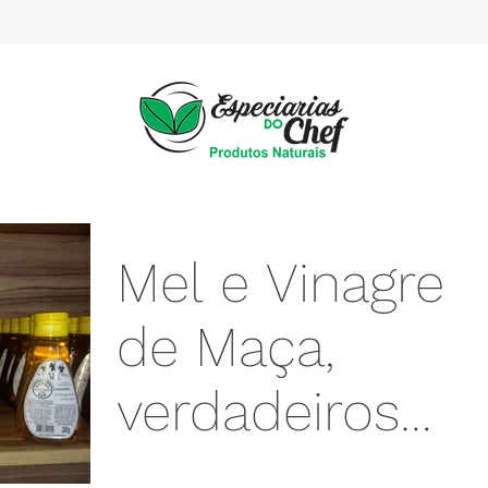
Mel e Vinagre
de Maça,
verdadeiros
heróis para su
Hoje procuramos cada vez mais um vida