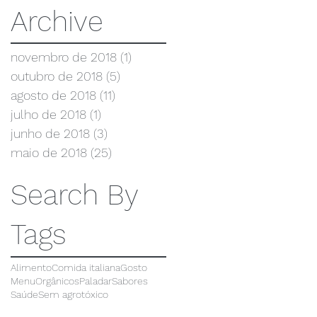
Archive
novembro de 2018
(1)
1 post
outubro de 2018
(5)
5 posts
agosto de 2018
(11)
11 posts
julho de 2018
(1)
1 post
junho de 2018
(3)
3 posts
maio de 2018
(25)
25 posts
Search By
Tags
Alimento
Comida italiana
Gosto
Menu
Orgânicos
Paladar
Sabores
Saúde
Sem agrotóxico