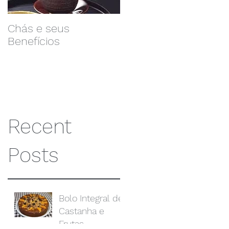
s
Chás e seus
Castanha do Pará... 7
Benefícios
Benefícios para uma
vida mais saudável.
Recent
Posts
Bolo Integral de
Castanha e
Frutas