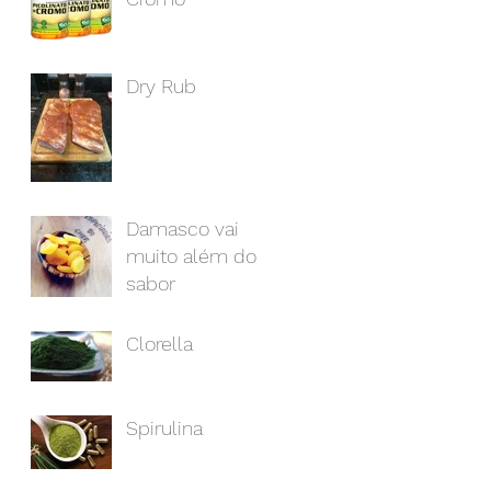
Dry Rub
Damasco vai
muito além do
sabor
Clorella
Spirulina