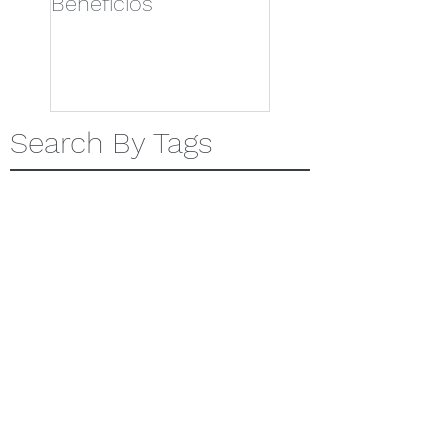
Benefícios
Benefícios para 
vida mais saudáve
Search By Tags