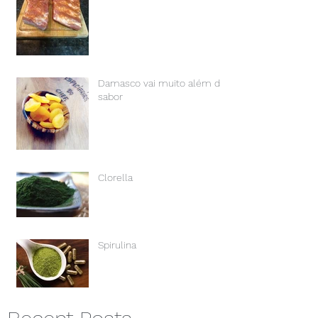
Damasco vai muito além do
sabor
Clorella
Spirulina