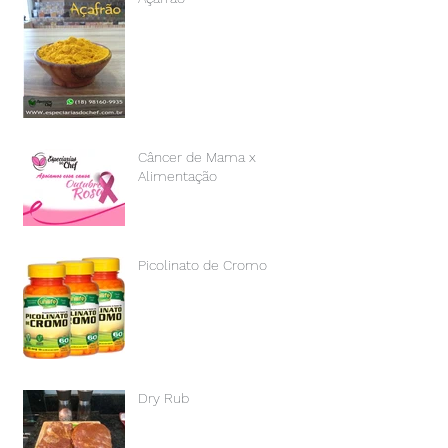
Câncer de Mama x
Alimentação
Picolinato de Cromo
Dry Rub