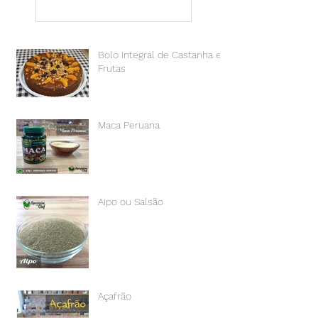
Bolo Integral de Castanha e
Frutas
Maca Peruana
Aipo ou Salsão
Açafrão