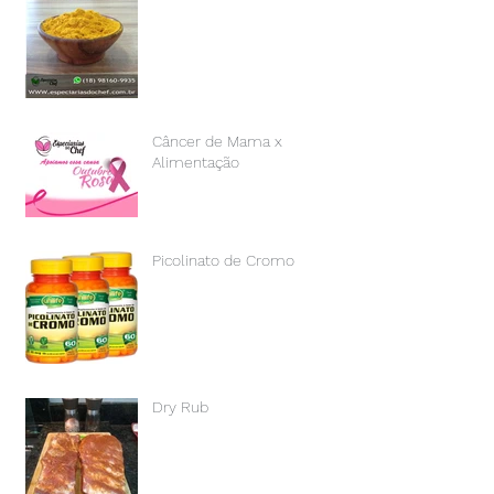
Câncer de Mama x
Alimentação
Picolinato de Cromo
Dry Rub