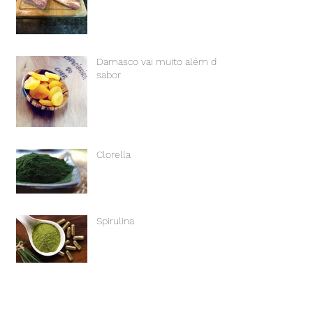
Damasco vai muito além do
sabor
Clorella
Spirulina