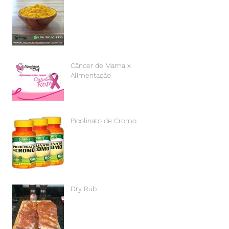
Câncer de Mama x
Alimentação
Picolinato de Cromo
Dry Rub