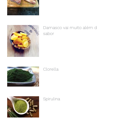
Damasco vai muito além do
sabor
Clorella
Spirulina