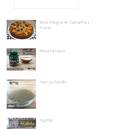
Bolo Integral de Castanha e
Frutas
Maca Peruana
Aipo ou Salsão
Açafrão