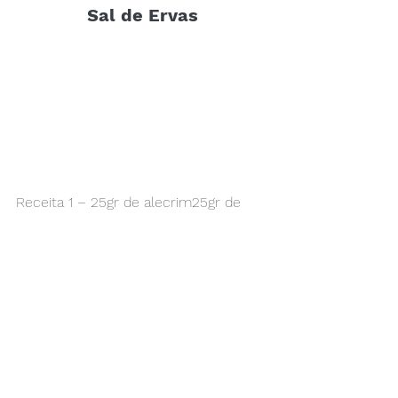
Sal de Ervas
Receita 1 – 25gr de alecrim25gr de 
manjericão, 25gr manjerona, 25gr 
orégano,25gr de cebolinha e e 200g 
de sal comum ou sal do himalaia.
Receita 2 – 200 gr sal grosso, 50gr 
orégano, 50g alecrim, 50gr sálvia.
Receita 3 – 25g de manjericão, 15g de 
orégano, 10g de salsinha, 100g de sal.